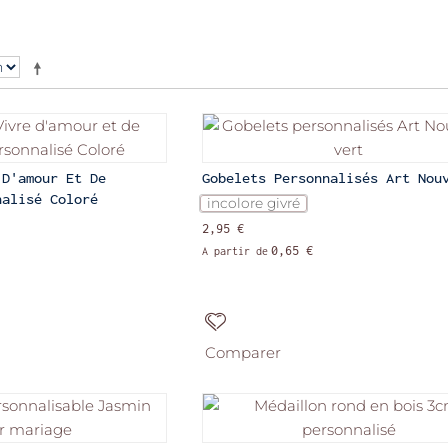
 D'amour Et De
Gobelets Personnalisés Art Nou
nalisé Coloré
incolore givré
2,95 €
0,65 €
A partir de
Comparer