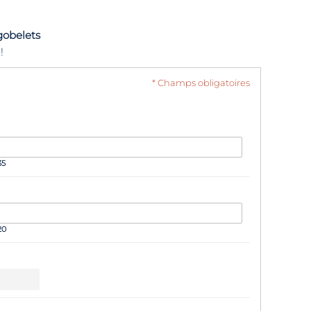
obelets
!
* Champs obligatoires
35
20