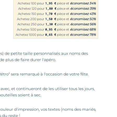
Achetez 100 pour
pièce et
économisez
34
%
1,95 €
Achetez 120 pour
pièce et
économisez
39
%
1,80 €
Achetez 150 pour
pièce et
économisez
43
%
1,70 €
Achetez 200 pour
pièce et
économisez
50
%
1,50 €
Achetez 250 pour
pièce et
économisez
56
%
1,30 €
Achetez 500 pour
pièce et
économisez
68
%
0,95 €
Achetez 1000 pour
pièce et
économisez
78
%
0,65 €
es) de petite taille personnalisés aux noms des
e plus de faire durer l'apéro.
étro" sera remarqué à l'occasion de votre fête.
avec, et continueront de les utiliser tous les jours,
outeilles soient à sec.
couleur d'impression, vos textes (noms des mariés,
 du reste !