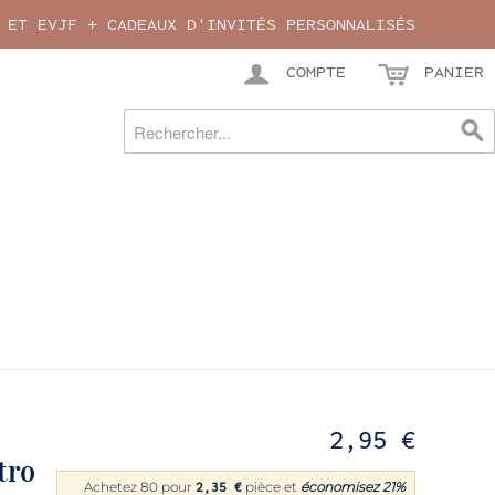
 ET EVJF + CADEAUX D'INVITÉS PERSONNALISÉS
COMPTE
PANIER
2,95 €
tro
Achetez 80 pour
pièce et
économisez
21
%
2,35 €