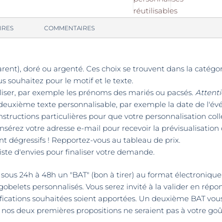
IRES
COMMENTAIRES
parent), doré ou argenté. Ces choix se trouvent dans la catégor
 souhaitez pour le motif et le texte.
liser, par exemple les prénoms des mariés ou pacsés.
Attenti
n deuxième texte personnalisable, par exemple la date de l'é
tructions particulières pour que votre personnalisation coll
insérez votre adresse e-mail pour recevoir la prévisualisation
sont dégressifs ! Repportez-vous au tableau de prix.
liste d'envies pour finaliser votre demande.
us 24h à 48h un "BAT" (bon à tirer) au format électronique, pa
 gobelets personnalisés. Vous serez invité à la valider en rép
odifications souhaitées soient apportées. Un deuxième BAT v
 nos deux premières propositions ne seraient pas à votre goû